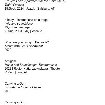
EP with Lea’s Apartment for the “Take the A-
Train” Festival
15.Sept. 2024 | JazzIt | Salzburg, AT
a body – instructions on a target
lyric and soundpiece
MQ Summerstage
2. Aug. 2023 | MQ | Wien, AT
What are you doing in Belgrade?
Album with Lea’s Apartment
2022
Antigone
Music and Soundscape, Theatermusik
2022 | Regie: Katja Ladynskaya | Theater
Phönix | Linz, AT
Carrying a Gun
LP with the Cinema Electric
2019
Carrying a Gun