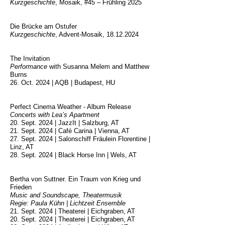
Kurzgeschichte
, Mosaik, #45 – Frühling 2025
Die Brücke am Ostufer
Kurzgeschichte
, Advent-Mosaik,
18.12.2024
The
Invitation
Performance
with Susanna Melem and Matthew
Burns
26. Oct. 2024 | AQB | Budapest, HU
Perfect Cinema Weather
- Album Release
Concerts with Lea’s Apartment
20. Sept. 2024 | JazzIt | Salzburg, AT
21. Sept. 2024 | Café Carina | Vienna, AT
27. Sept. 2024 | Salonschiff Fräulein Florentine |
Linz, AT
28. Sept. 2024 | Black Horse Inn | Wels, AT
Bertha von Suttner. Ein Traum von Krieg und
Frieden
Music and Soundscape, Theatermusik
Regie: Paula Kühn | Lichtzeit Ensemble
21. Sept. 2024 | Theaterei | Eichgraben, AT
20. Sept. 2024 | Theaterei | Eichgraben, AT