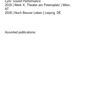
Lyric Sound Performance
2019 | Werk X, Theater am Petersplatz | Wien,
AT
2018 | Noch Besser Leben | Leipzig, DE
Assorted publications:
The Tragic Tale of Julie and the Crying Clown
(2011, LP mit Chili and the Whalekillers)
Romano Ray im White Noise Pavillion (2011 mit
Marko Dinic und Chili and the Whalekillers)
Musikalische Gestaltung der Musik-Theater-
Lesung Romano Ray im White Noise Pavillion
im Zuge der Biennale Salzburg.
The Banker on the Run (2012, LP mit Chili and
the Whalekillers)
Grandma Martha’s Christmas Cookie Recipe
(2012, LP mit Chili and the Whalekillers)
Turn (2013, LP mit Chili and the Whalekillers)
Ebenda (2014, Experimentalfilmproduktion mit
Katherina Braschel)
Ebenda (2014, LP)
a dot in the sky (2015, LP mit Chili and the
Whalekillers)
A Child on the Beach (2015, LP)